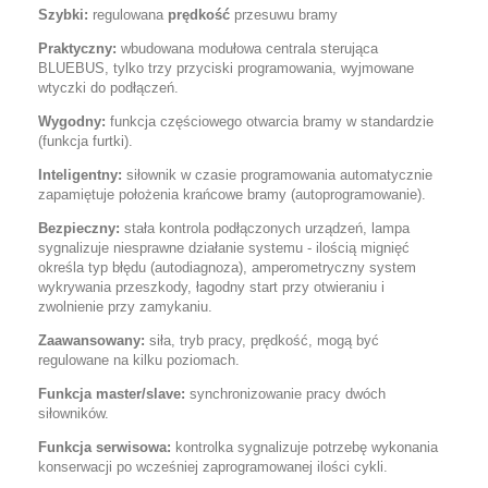
Szybki:
regulowana
prędkość
przesuwu bramy
Praktyczny:
wbudowana modułowa centrala sterująca
BLUEBUS, tylko trzy przyciski programowania, wyjmowane
wtyczki do podłączeń.
Wygodny:
funkcja częściowego otwarcia bramy w standardzie
(funkcja furtki).
Inteligentny:
siłownik w czasie programowania automatycznie
zapamiętuje położenia krańcowe bramy (autoprogramowanie).
Bezpieczny:
stała kontrola podłączonych urządzeń, lampa
sygnalizuje niesprawne działanie systemu - ilością mignięć
określa typ błędu (autodiagnoza), amperometryczny system
wykrywania przeszkody, łagodny start przy otwieraniu i
zwolnienie przy zamykaniu.
Zaawansowany:
siła, tryb pracy, prędkość, mogą być
regulowane na kilku poziomach.
Funkcja master/slave:
synchronizowanie pracy dwóch
siłowników.
Funkcja serwisowa:
kontrolka sygnalizuje potrzebę wykonania
konserwacji po wcześniej zaprogramowanej ilości cykli.