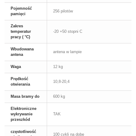
Pojemność
256 pilotów
pamięci
Zakres
temperatur
-20 +50 stopni C
pracy ( °C)
Wbudowana
antena w lampie
antena
Waga
12 kg
Prędkość
10,8-20,4
otwierania
Masa bramy do
600 kg
Elektroniczne
wykrywanie
TAK
przeszkód
częstotliwość
100 cykli na dobę