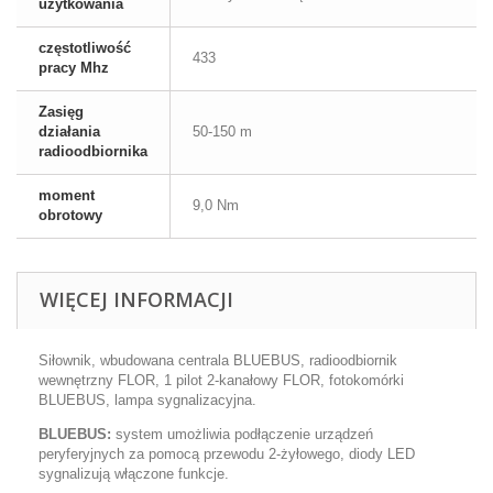
użytkowania
częstotliwość
433
pracy Mhz
Zasięg
działania
50-150 m
radioodbiornika
moment
9,0 Nm
obrotowy
WIĘCEJ INFORMACJI
Siłownik, wbudowana centrala BLUEBUS, radioodbiornik
wewnętrzny FLOR, 1 pilot 2-kanałowy FLOR, fotokomórki
BLUEBUS, lampa sygnalizacyjna.
BLUEBUS:
system umożliwia podłączenie urządzeń
peryferyjnych za pomocą przewodu 2-żyłowego, diody LED
sygnalizują włączone funkcje.