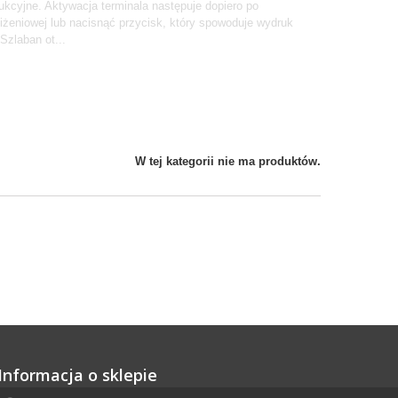
kcyjne. Aktywacja terminala następuje dopiero po
żeniowej lub nacisnąć przycisk, który spowoduje wydruk
Szlaban ot...
W tej kategorii nie ma produktów.
Informacja o sklepie