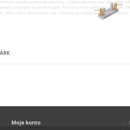
mentami wjazdu są terminal wjazdowy, szlaban wjazdowy oraz dwie pętle indu
echaniu pojazdem na pierwszą pętlę. Kierowca może wówczas użyć karty zbli
etu. Może także skontaktować się z obsługą naciskając przycisk info (opcja). 
ęcej
PARK
Moje konto