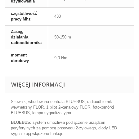
użytkowania
częstotliwość
433
pracy Mhz
Zasięg
działania
50-150 m
radioodbiornika
moment
9,0 Nm
obrotowy
WIĘCEJ INFORMACJI
Siłownik, wbudowana centrala BLUEBUS, radioodbiornik
wewnętrzny FLOR, 1 pilot 2-kanałowy FLOR, fotokomórki
BLUEBUS, lampa sygnalizacyjna.
BLUEBUS:
system umożliwia podłączenie urządzeń
peryferyjnych za pomocą przewodu 2-żyłowego, diody LED
sygnalizują włączone funkcje.