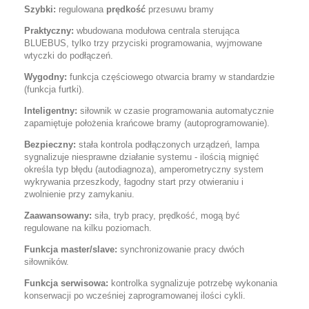
Szybki:
regulowana
prędkość
przesuwu bramy
Praktyczny:
wbudowana modułowa centrala sterująca
BLUEBUS, tylko trzy przyciski programowania, wyjmowane
wtyczki do podłączeń.
Wygodny:
funkcja częściowego otwarcia bramy w standardzie
(funkcja furtki).
Inteligentny:
siłownik w czasie programowania automatycznie
zapamiętuje położenia krańcowe bramy (autoprogramowanie).
Bezpieczny:
stała kontrola podłączonych urządzeń, lampa
sygnalizuje niesprawne działanie systemu - ilością mignięć
określa typ błędu (autodiagnoza), amperometryczny system
wykrywania przeszkody, łagodny start przy otwieraniu i
zwolnienie przy zamykaniu.
Zaawansowany:
siła, tryb pracy, prędkość, mogą być
regulowane na kilku poziomach.
Funkcja master/slave:
synchronizowanie pracy dwóch
siłowników.
Funkcja serwisowa:
kontrolka sygnalizuje potrzebę wykonania
konserwacji po wcześniej zaprogramowanej ilości cykli.