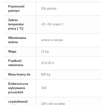
Pojemność
256 pilotów
pamięci
Zakres
temperatur
-20 +50 stopni C
pracy ( °C)
Wbudowana
antena w lampie
antena
Waga
12 kg
Prędkość
10,8-20,4
otwierania
Masa bramy do
600 kg
Elektroniczne
wykrywanie
TAK
przeszkód
częstotliwość
100 cykli na dobę