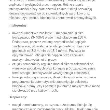
BLUEBUS, z inwerterem umożliwiającym dokładną regulację
prędkości i wydajności pracy napędu. Różne stopnie
intensywności pracy oraz szeroki zakres funkcji pozwalają
idealnie dopasować go do indywidualnych warunków oraz
miejsca użytkowania. Idealne do zastosowań przemysłowych.
Inteligentny:
inwerter umożliwia zasilanie i uruchamianie silnika
trójfazowego (3x400V) prądem jednofazowym 230 V.
Dodatkowo, poprzez zmianę częstotliwości napięcia
zasilającego, pozwala na regulację prędkości bramy w
granicach od 8,2 m/min do 15,4 m/min. Pozwala to
optymalizować obciążenie napędu oraz zapewnia
maksymalną wydajności pracy.
czujnik temperatury
reguluje moc silnika w zależności od
warunków pogodowych oraz koryguje próg zabezpieczenia
termicznego i intensywność wewnętrznego chłodzenia
funkcja autoprogramowania, dzięki której siłownik w czasie
programowania automatycznie zapamiętuje położenia
krańcowe bramy, czyli pamięta jak brama maksymalnie może
się otworzyć przy każdym ruchu
Bezpieczny:
napęd samohamowny, co oznacza że brama blokuje się
mechanicznie po zatrzymaniu pracy silnika. Dzięki temu nie