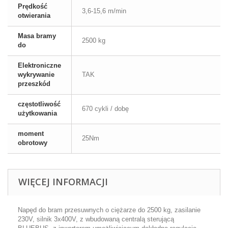
Prędkość
3,6-15,6 m/min
otwierania
Masa bramy
2500 kg
do
Elektroniczne
wykrywanie
TAK
przeszkód
częstotliwość
670 cykli / dobę
użytkowania
moment
25Nm
obrotowy
WIĘCEJ INFORMACJI
Napęd do bram przesuwnych o ciężarze do 2500 kg, zasilanie
230V, silnik 3x400V, z wbudowaną centralą sterującą