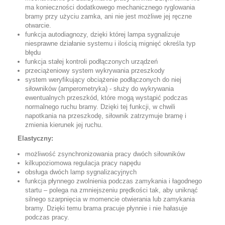
ma konieczności dodatkowego mechanicznego ryglowania
bramy przy użyciu zamka, ani nie jest możliwe jej ręczne
otwarcie.
funkcja autodiagnozy, dzięki której lampa sygnalizuje
niesprawne działanie systemu i ilością mignięć określa typ
błędu
funkcja stałej kontroli podłączonych urządzeń
przeciążeniowy system wykrywania przeszkody
system weryfikujący obciążenie podłączonych do niej
siłowników (amperometryka) - służy do wykrywania
ewentualnych przeszkód, które mogą wystąpić podczas
normalnego ruchu bramy. Dzięki tej funkcji, w chwili
napotkania na przeszkodę, siłownik zatrzymuje bramę i
zmienia kierunek jej ruchu.
Elastyczny:
możliwość zsynchronizowania pracy dwóch siłowników
kilkupoziomowa regulacja pracy napędu
obsługa dwóch lamp sygnalizacyjnych
funkcja płynnego zwolnienia podczas zamykania i łagodnego
startu – polega na zmniejszeniu prędkości tak, aby uniknąć
silnego szarpnięcia w momencie otwierania lub zamykania
bramy. Dzięki temu brama pracuje płynnie i nie hałasuje
podczas pracy.