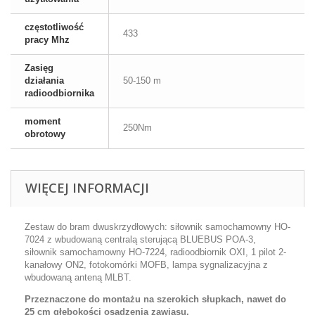
częstotliwość
433
pracy Mhz
Zasięg
działania
50-150 m
radioodbiornika
moment
250Nm
obrotowy
WIĘCEJ INFORMACJI
Zestaw do bram dwuskrzydłowych: siłownik samochamowny HO-
7024 z wbudowaną centralą sterującą BLUEBUS POA-3,
siłownik samochamowny HO-7224, radioodbiornik OXI, 1 pilot 2-
kanałowy ON2, fotokomórki MOFB, lampa sygnalizacyjna z
wbudowaną anteną MLBT.
Przeznaczone do montażu na szerokich słupkach, nawet do
25 cm głębokości osadzenia zawiasu.