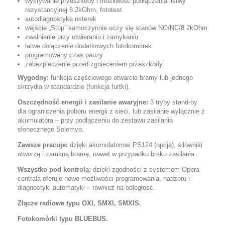
wykrywanie przeszkody i możliwość podłączenia listwy
rezystancyjnej 8.2kOhm, fototest
autodiagnostyka usterek
wejście „Stop” samoczynnie uczy się stanów NO/NC/8.2kOhm
zwalnianie przy otwieraniu i zamykaniu
łatwe dołączenie dodatkowych fotokomórek
programowany czas pauzy
zabezpieczenie przed zgnieceniem przeszkody
Wygodny:
funkcja częściowego otwarcia bramy lub jednego
skrzydła w standardzie (funkcja furtki).
Oszczędność energii i zasilanie awaryjne:
3 tryby stand-by
dla ograniczenia poboru energii z sieci, lub zasilanie wyłącznie z
akumulatora – przy podłączeniu do zestawu zasilania
słonecznego Solemyo.
Zawsze pracuje:
dzięki akumulatorowi PS124 (opcja), siłowniki
otworzą i zamkną bramę, nawet w przypadku braku zasilania.
Wszystko pod kontrolą:
dzięki zgodności z systemem Opera
centrala oferuje nowe możliwości programowania, nadzoru i
diagnostyki automatyki – również na odległość.
Złącze radiowe typu OXI, SMXI, SMXIS.
Fotokomórki typu BLUEBUS.