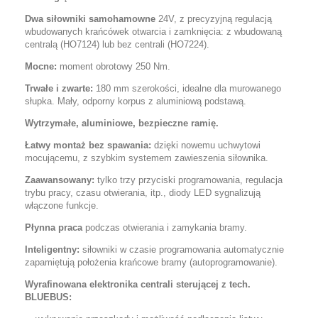
Dwa siłowniki samohamowne
24V, z precyzyjną regulacją
wbudowanych krańcówek otwarcia i zamknięcia: z wbudowaną
centralą (HO7124) lub bez centrali (HO7224).
Mocne:
moment obrotowy 250 Nm.
Trwałe i zwarte:
180 mm szerokości, idealne dla murowanego
słupka. Mały, odporny korpus z aluminiową podstawą.
Wytrzymałe, aluminiowe, bezpieczne ramię.
Łatwy montaż bez spawania:
dzięki nowemu uchwytowi
mocującemu, z szybkim systemem zawieszenia siłownika.
Zaawansowany:
tylko trzy przyciski programowania, regulacja
trybu pracy, czasu otwierania, itp., diody LED sygnalizują
włączone funkcje.
Płynna praca
podczas otwierania i zamykania bramy.
Inteligentny:
siłowniki w czasie programowania automatycznie
zapamiętują położenia krańcowe bramy (autoprogramowanie).
Wyrafinowana elektronika centrali sterującej z tech.
BLUEBUS: